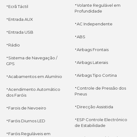
·
·
Volante Regulável em
Ecrã Táctil
Profundidade
·
Entrada AUX
·
AC Independente
·
Entrada USB
·
ABS
·
Rádio
·
Airbags Frontais
·
Sistema de Navegação /
·
Airbags Laterais
GPS
·
·
Airbags Tipo Cortina
Acabamentos em Alumínio
·
·
Controle de Pressão dos
Acendimento Automático
Pneus
dos Faróis
·
·
Direcção Assistida
Farois de Nevoeiro
·
·
ESP Controle Electrónico
Faróis Diurnos LED
de Estabilidade
·
Faróis Reguláveis em