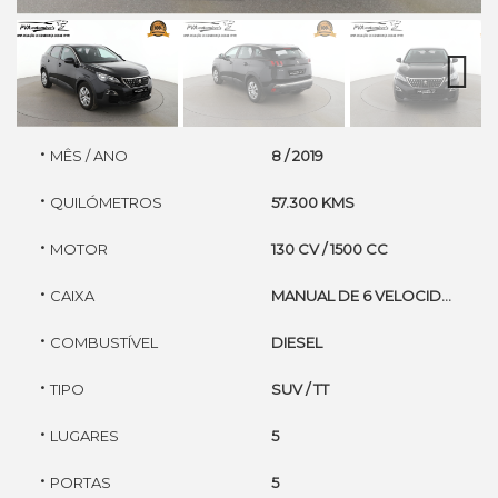
Next
·
MÊS / ANO
8 / 2019
·
QUILÓMETROS
57.300 KMS
·
MOTOR
130 CV / 1500 CC
·
CAIXA
MANUAL DE 6 VELOCIDADES
·
COMBUSTÍVEL
DIESEL
·
TIPO
SUV / TT
·
LUGARES
5
·
PORTAS
5